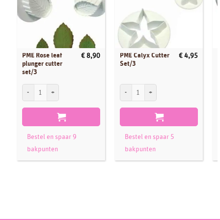
PME Rose leaf
PME Calyx Cutter
€
8,90
€
4,95
plunger cutter
Set/3
set/3
PME Rose leaf plunger cutter set/3 aantal
PME Calyx Cutter Set/3 aantal
P
Bestel en spaar 9
Bestel en spaar 5
bakpunten
bakpunten