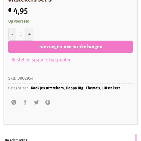
€
4,95
Op voorraad
Dr. Oetker Peppa Big & Vriendjes - Koekjes uitstekers set 5 aantal
Toevoegen aan winkelwagen
Bestel en spaar 5 bakpunten
SKU:
DRO2954
Categorieën:
Koekjes uitstekers
,
Peppa Big
,
Thema's
,
Uitstekers
Beschrijving