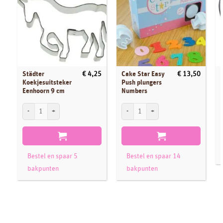
Städter
Cake Star Easy
€
4,25
€
13,50
Koekjesuitsteker
Push plungers
Eenhoorn 9 cm
Numbers
Städter Koekjesuitsteker Eenhoorn 9 cm aantal
Cake Star Easy Push plungers Numbers aa
Bestel en spaar 5
Bestel en spaar 14
bakpunten
bakpunten