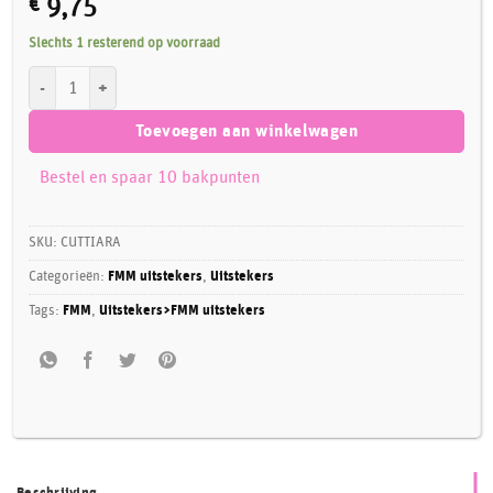
€
9,75
Slechts 1 resterend op voorraad
FMM Tiara Cutter Set/2 aantal
Toevoegen aan winkelwagen
Bestel en spaar 10 bakpunten
SKU:
CUTTIARA
Categorieën:
FMM uitstekers
,
Uitstekers
Tags:
FMM
,
Uitstekers>FMM uitstekers