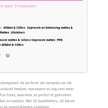
 en spaar 24 bakpunten
ën:
Alfabet & Cijfers
,
Impressie en Embossing matten &
Matten
,
Uitstekers
essie matten & rollers>Impressie matten
,
PME
,
>Alfabet & Cijfers
stempelset: de perfecte set stempels om elk
inclusief fondant, marsepein en nog veel meer.
 Fun Fonts, waardoor ze perfect te gebruiken
kes en koekjes. Met 26 hoofdletters, 26 kleine
ijn de mogelijkheden eindeloos.