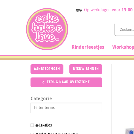
Skip
Op werkdagen voor
13:00
to
content
Kinderfeestjes
Workshop
AANBIEDINGEN
NIEUW BINNEN
TERUG NAAR OVERZICHT
Categorie
@CakeBox