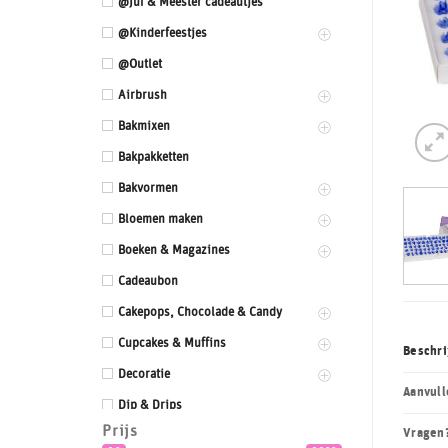
@Juf & Meester cadeautjes
@Kinderfeestjes
@Outlet
Airbrush
Bakmixen
Bakpakketten
Bakvormen
Bloemen maken
Boeken & Magazines
Cadeaubon
Cakepops, Chocolade & Candy
Cupcakes & Muffins
Beschri
Decoratie
Aanvull
Dip & Drips
Prijs
Vragen
Dozen & Dummies