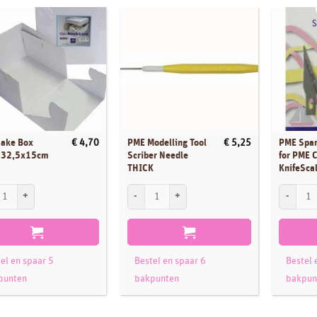
ake Box
PME Modelling Tool
PME Spar
€
4,70
€
5,25
×32,5x15cm
Scriber Needle
for PME C
THICK
KnifeSca
ntal
ake Box 32,5x32,5x15cm aantal
PME Modelling Tool Scriber Needle THICK aantal
PME Spare
el en spaar 5
Bestel en spaar 6
Bestel 
punten
bakpunten
bakpun