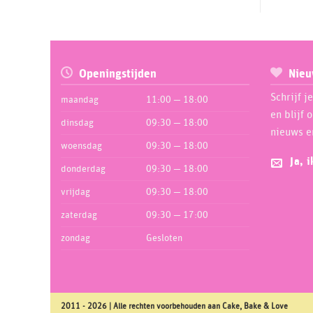
Cookie Cutters
5
Crisco
1
Crystal Candy
17
Openingstijden
Nieu
Culpitt
89
Schrijf j
maandag
11:00 — 18:00
Decocino
36
en blijf 
dinsdag
09:30 — 18:00
Decora
350
nieuws e
woensdag
09:30 — 18:00
Dekoback
25
Ja, 
donderdag
09:30 — 18:00
Dekofee
11
Dekora
vrijdag
09:30 — 18:00
174
Diversen
zaterdag
09:30 — 17:00
8
Dobla
2
zondag
Gesloten
Dr Oetker
10
EuroVanille
2
FMM
81
2011 - 2026 | Alle rechten voorbehouden aan Cake, Bake & Love