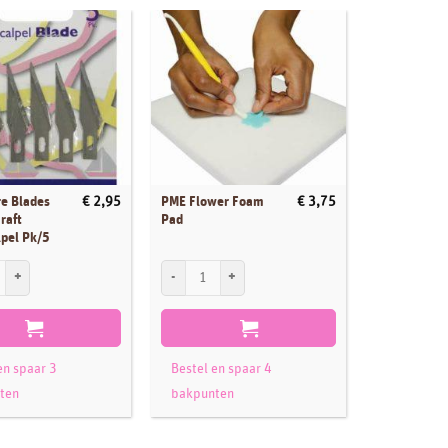
e Blades
PME Flower Foam
€
2,95
€
3,75
raft
Pad
lpel Pk/5
 Blades for PME Craft KnifeScalpel Pk/5 aantal
PME Flower Foam Pad aantal
en spaar 3
Bestel en spaar 4
ten
bakpunten