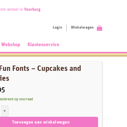
ote winkel in
Voorburg
Login
Winkelwagen
Webshop
Klantenservice
Fun Fonts – Cupcakes and
ies
95
resterend op voorraad
onts - Cupcakes and Cookies aantal
Toevoegen aan winkelwagen