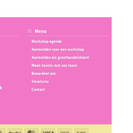
Menu
Workshop agenda
Aanmelden voor een workshop
Aanmelden als groothandelsklant
Maak kennis met ons team
Beoordeel ons
Vacatures
ok
Contact
IDeal
PayPal
MasterCard
Visa
Cash
Bank