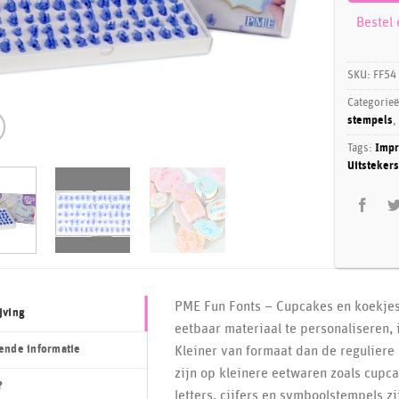
Bestel
SKU:
FF54
Categorie
stempels
,
Tags:
Impr
Uitstekers
PME Fun Fonts – Cupcakes en koekjes
jving
eetbaar materiaal te personaliseren, 
ende informatie
Kleiner van formaat dan de reguliere
zijn op kleinere eetwaren zoals cupca
?
letters, cijfers en symboolstempels z