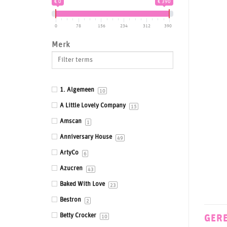
€ 0
€ 390
Drums & Boards
Eetbaar kant
0
78
156
234
312
390
Eetbare prints
Merk
Fondant, Icing & Marsepein
Gepersonaliseerde Taarttoppers
Gereedschappen & Materialen
1. Algemeen
10
Icing
A Little Lovely Company
15
Impressie en Embossing matten &
Amscan
1
stempels
Anniversary House
49
Ingrediënten
ArtyCo
6
Isomalt
Azucren
43
Kleurstoffen
Baked With Love
23
Siliconen mallen
Bestron
2
Smaakstoffen
Betty Crocker
GER
10
Standaards