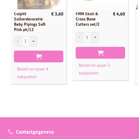
Culpitt
FMM Skull &
€
3,60
€
4,60
Suikerdecoratie
Cross Bone
Baby Pipings Soft
Cutters set/2
Pink pk/12
FMM Skull & Cross Bone Cutters set/2 aa
Culpitt Suikerdecoratie Baby Pipings Soft Pink pk/12 aantal
S
Bestel en spaar 5
Bestel en spaar 4
bakpunten
bakpunten
Contactgegevens