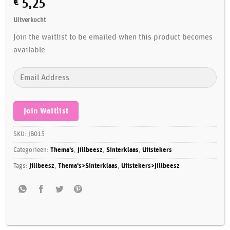
€
5,25
Uitverkocht
Join the waitlist to be emailed when this product becomes
available
Enter
your
email
address
Join Waitlist
to
join
SKU:
JB015
the
Categorieën:
Thema's
,
Jillbeesz
,
Sinterklaas
,
Uitstekers
waitlist
Tags:
Jillbeesz
,
Thema's>Sinterklaas
,
Uitstekers>Jillbeesz
for
this
product