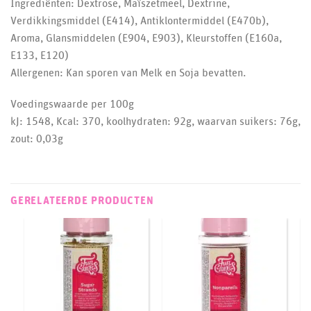
Ingrediënten: Dextrose, Maïszetmeel, Dextrine,
Verdikkingsmiddel (E414), Antiklontermiddel (E470b),
Aroma, Glansmiddelen (E904, E903), Kleurstoffen (E160a,
E133, E120)
Allergenen: Kan sporen van Melk en Soja bevatten.
Voedingswaarde per 100g
kJ: 1548, Kcal: 370, koolhydraten: 92g, waarvan suikers: 76g,
zout: 0,03g
GERELATEERDE PRODUCTEN