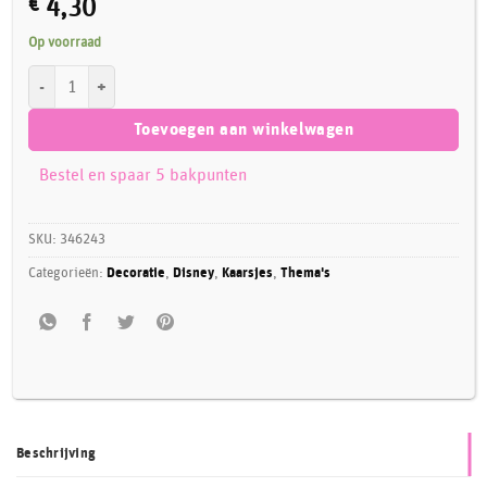
€
4,30
Op voorraad
Mickey & Friends Mix Kaarsjes 5 stuks aantal
Toevoegen aan winkelwagen
Bestel en spaar 5 bakpunten
SKU:
346243
Categorieën:
Decoratie
,
Disney
,
Kaarsjes
,
Thema's
Beschrijving