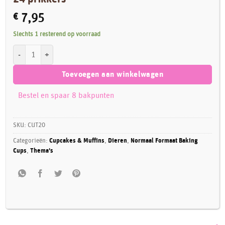
€
7,95
Slechts 1 resterend op voorraad
PME Cupcake Set Safari Dieren 24 cups & 24 prikkers aantal
Toevoegen aan winkelwagen
Bestel en spaar 8 bakpunten
SKU:
CUT20
Categorieën:
Cupcakes & Muffins
,
Dieren
,
Normaal Formaat Baking
Cups
,
Thema's