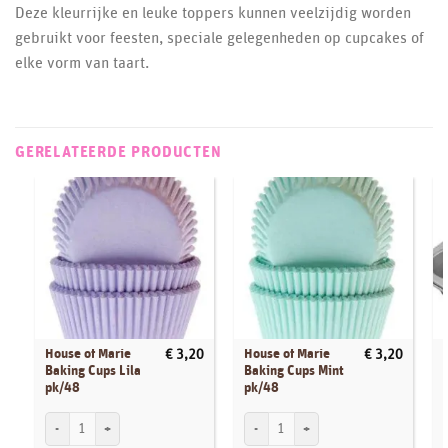
Deze kleurrijke en leuke toppers kunnen veelzijdig worden
gebruikt voor feesten, speciale gelegenheden op cupcakes of
elke vorm van taart.
GERELATEERDE PRODUCTEN
House of Marie
House of Marie
€
3,20
€
3,20
Baking Cups Lila
Baking Cups Mint
pk/48
pk/48
House of Marie Baking Cups Lila pk/48 aantal
House of Marie Baking Cups Mint pk/48 
W