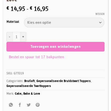
Prijsklasse:
€
14,95
-
€
16,95
€ 14,95
WISSEN
tot
Materiaal
€ 16,95
Gepersonaliseerde Taarttopper Dive for Love aantal
Toevoegen aan winkelwagen
Bestel en spaar tot 17 bakpunten
SKU:
GTT019
Categorieën:
Bruiloft
,
Gepersonaliseerde Bruidstaart Toppers
,
Gepersonaliseerde Taarttoppers
Merk:
Cake, Bake & Love