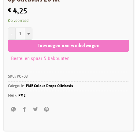
€
4,25
Op voorraad
PME Colour Drops Green - Voedselkleurstof op Oliebasis 20 ml aantal
Toevoegen aan winkelwagen
Bestel en spaar 5 bakpunten
SKU:
PO703
Categorie:
PME Colour Drops Oliebasis
Merk:
PME