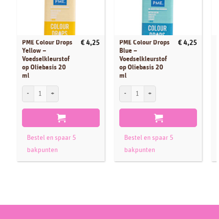
PME Colour Drops
PME Colour Drops
€
4,25
€
4,25
Yellow –
Blue –
Voedselkleurstof
Voedselkleurstof
op Oliebasis 20
op Oliebasis 20
ml
ml
PME Colour Drops Yellow - Voedselkleurstof op Oliebasis 20 ml aantal
PME Colour Drops Blue - Voedselkleurstof
P
Bestel en spaar 5
Bestel en spaar 5
bakpunten
bakpunten