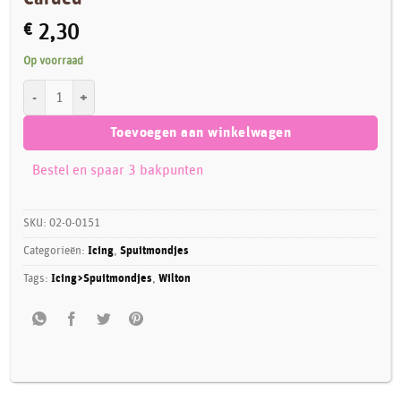
€
2,30
Op voorraad
Wilton Decorating Tip #1M Open Star Carded aantal
Toevoegen aan winkelwagen
Bestel en spaar 3 bakpunten
SKU:
02-0-0151
Categorieën:
Icing
,
Spuitmondjes
Tags:
Icing>Spuitmondjes
,
Wilton