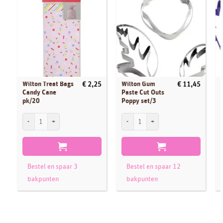
Wilton Treat Bags
Wilton Gum
€
2,25
€
11,45
Candy Cane
Paste Cut Outs
pk/20
Poppy set/3
Wilton Treat Bags Candy Cane pk/20 aantal
Wilton Gum Paste Cut Outs Poppy set/3 
W
Bestel en spaar 3
Bestel en spaar 12
bakpunten
bakpunten