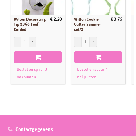
Wilton Decorating
Wilton Cookie
€
2,20
€
3,75
Tip #366 Leaf
Cutter Summer
Carded
set/3
Wilton Decorating Tip #366 Leaf Carded aantal
Wilton Cookie Cutter Summer set/3 aant
W
Bestel en spaar 3
Bestel en spaar 4
bakpunten
bakpunten
Contactgegevens