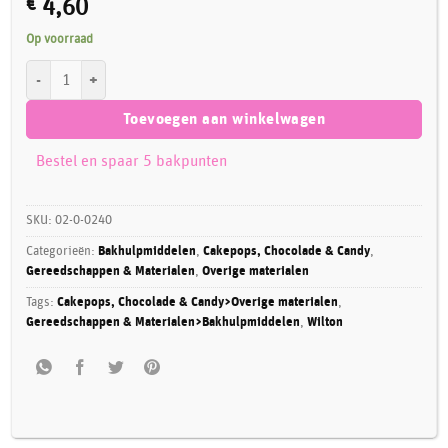
€
4,60
Op voorraad
Wilton Easy-Pour Funnel aantal
Toevoegen aan winkelwagen
Bestel en spaar 5 bakpunten
SKU:
02-0-0240
Categorieën:
Bakhulpmiddelen
,
Cakepops, Chocolade & Candy
,
Gereedschappen & Materialen
,
Overige materialen
Tags:
Cakepops, Chocolade & Candy>Overige materialen
,
Gereedschappen & Materialen>Bakhulpmiddelen
,
Wilton