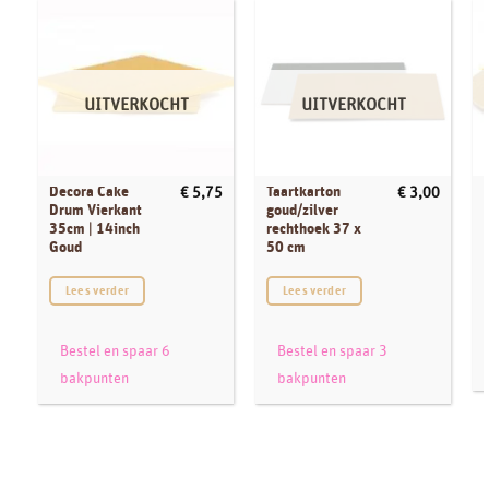
UITVERKOCHT
UITVERKOCHT
Decora Cake
Taartkarton
€
5,75
€
3,00
Drum Vierkant
goud/zilver
35cm | 14inch
rechthoek 37 x
Goud
50 cm
Lees verder
Lees verder
Bestel en spaar 6
Bestel en spaar 3
bakpunten
bakpunten