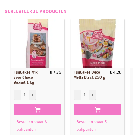
GERELATEERDE PRODUCTEN
FunCakes Mix
FunCakes Deco
€
7,75
€
4,20
voor Choco
Melts Black 250 g
Biscuit 1 kg
FunCakes Mix voor Choco Biscuit 1 kg aantal
FunCakes Deco Melts Black 250 g aantal
F
Bestel en spaar 8
Bestel en spaar 5
bakpunten
bakpunten