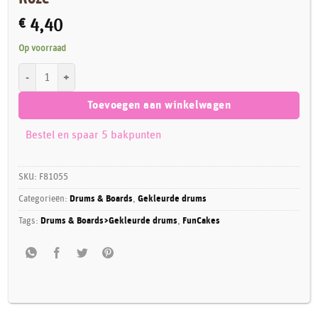
€
4,40
Op voorraad
FunCakes Cake Drum Vierkant 30,5 cm - Roze aantal
Toevoegen aan winkelwagen
Bestel en spaar 5 bakpunten
SKU:
F81055
Categorieën:
Drums & Boards
,
Gekleurde drums
Tags:
Drums & Boards>Gekleurde drums
,
FunCakes