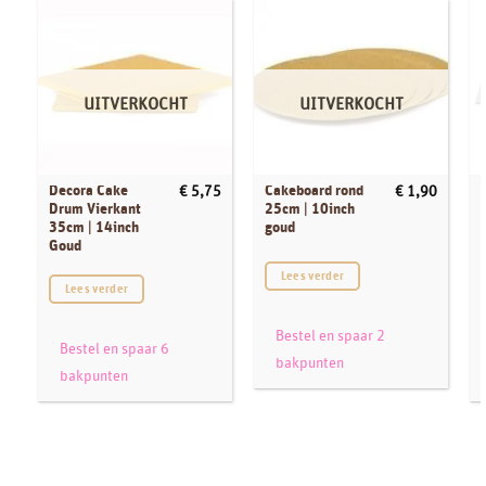
UITVERKOCHT
UITVERKOCHT
Decora Cake
Cakeboard rond
€
5,75
€
1,90
Drum Vierkant
25cm | 10inch
35cm | 14inch
goud
Goud
Lees verder
Lees verder
Bestel en spaar 2
Bestel en spaar 6
bakpunten
bakpunten