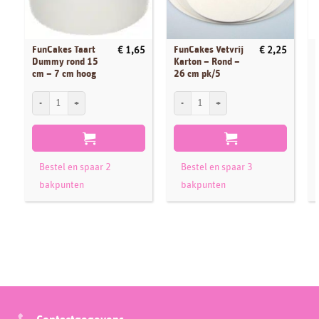
FunCakes Taart
FunCakes Vetvrij
€
1,65
€
2,25
Dummy rond 15
Karton – Rond –
cm – 7 cm hoog
26 cm pk/5
FunCakes Taart Dummy rond 15 cm - 7 cm hoog aantal
FunCakes Vetvrij Karton - Rond - 26 cm 
F
Bestel en spaar 2
Bestel en spaar 3
bakpunten
bakpunten