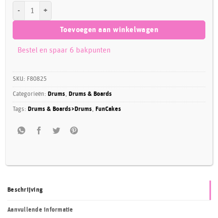
FunCakes Cake Drum Rond Ø40,5 cm- Zilver aantal
Toevoegen aan winkelwagen
Bestel en spaar 6 bakpunten
SKU:
F80825
Categorieën:
Drums
,
Drums & Boards
Tags:
Drums & Boards>Drums
,
FunCakes
Beschrijving
Aanvullende informatie