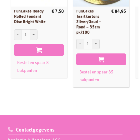
FunCakes Ready
FunCakes
€
7,50
€
84,95
Rolled Fondant
Taartkartons
Disc Bright White
Zilver/Goud –
Rond – 35cm
FunCakes Ready Rolled Fondant Disc Bright White aantal
F
pk/100
FunCakes Taartkartons Zilver/Goud - Ro
Bestel en spaar 8
bakpunten
Bestel en spaar 85
bakpunten
Contactgegevens