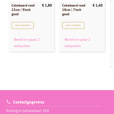
Cakeboard rond
Cakeboard rond
€
1,80
€
1,40
22cm | 9inch
18cm | 7inch
goud
goud
Lees verder
Lees verder
F
Bestel en spaar 2
Bestel en spaar 2
bakpunten
bakpunten
Contactgegevens
Koningin Julianalaan 166