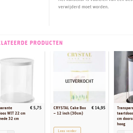
verwijderd moet worden.
ELATEERDE PRODUCTEN
UITVERKOCHT
parante
CRYSTAL Cake Box
Transpar
€
5,75
€
14,95
doos WIT 22 cm
– 12 inch (30cm)
taartdoo
nede 32 cm
cm doors
hoog
Lees verder
arante taartdoos WIT 22 cm doorsnede 32 cm hoog aantal
Transpara