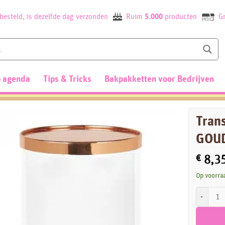
besteld, is dezelfde dag verzonden
Ruim
5.000
producten
Gr
 agenda
Tips & Tricks
Bakpakketten voor Bedrijven
Tran
GOUD
€
8,3
Op voorra
Transpara