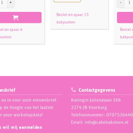
Bestel en spaar 15
bakpunten
el en spaar 6
Bestel 
punten
bakpun
wsbrief
Contactgegevens
e nu in voor onze nieuwsbrief
Koningin Julianalaan 166
op de hoogte van het laatste
2274 JN Voorburg
n onze workshopdata!
Telefoonnummer: 0707536440
Email: info@cakebakelove.nl
ik wil mij aanmelden