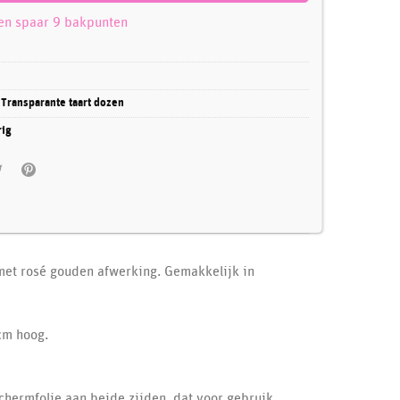
 en spaar 9 bakpunten
:
Transparante taart dozen
rig
met rosé gouden afwerking. Gemakkelijk in
cm hoog.
chermfolie aan beide zijden, dat voor gebruik