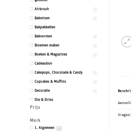
@Outlet
Airbrush
Bakmixen
Bakpakketten
Bakvormen
Bloemen maken
Boeken & Magazines
Cadeaubon
Cakepops, Chocolade & Candy
Cupcakes & Muffins
Decoratie
Beschri
Dip & Drips
Aanvull
Prijs
Dozen & Dummies
Vragen
Drums & Boards
Merk
Eetbaar kant
1. Algemeen
10