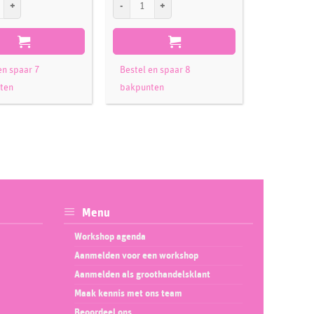
en spaar 7
Bestel en spaar 8
Bestel en 
ten
bakpunten
bakpunte
Menu
Workshop agenda
Aanmelden voor een workshop
Aanmelden als groothandelsklant
Maak kennis met ons team
Beoordeel ons