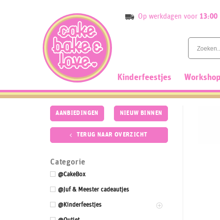
Skip
Op werkdagen voor
13:00
to
content
Kinderfeestjes
Workshop
AANBIEDINGEN
NIEUW BINNEN
TERUG NAAR OVERZICHT
Categorie
@CakeBox
@Juf & Meester cadeautjes
@Kinderfeestjes