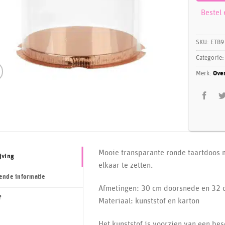
Bestel
SKU:
ETB9
Categorie
Merk:
Ove
Mooie transparante ronde taartdoos 
jving
elkaar te zetten.
ende informatie
Afmetingen: 30 cm doorsnede en 32 
?
Materiaal: kunststof en karton
Het kunststof is voorzien van een bes