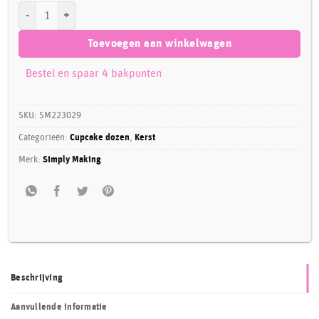
Simply Making Cupcake Box Kerstboom Wit 12 aantal
Toevoegen aan winkelwagen
Bestel en spaar 4 bakpunten
SKU:
SM223029
Categorieën:
Cupcake dozen
,
Kerst
Merk:
Simply Making
Beschrijving
Aanvullende informatie