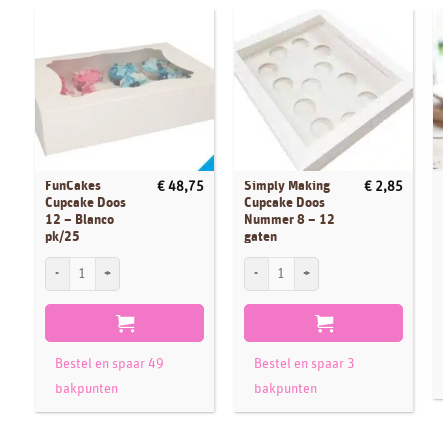
FunCakes
Simply Making
€
48,75
€
2,85
Cupcake Doos
Cupcake Doos
12 – Blanco
Nummer 8 – 12
pk/25
gaten
C
FunCakes Cupcake Doos 12 - Blanco pk/25 aantal
Simply Making Cupcake Doos Nummer 8 -
Bestel en spaar 49
Bestel en spaar 3
bakpunten
bakpunten