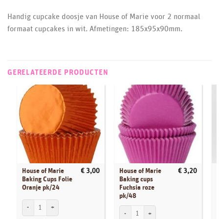
Handig cupcake doosje van House of Marie voor 2 normaal
formaat cupcakes in wit. Afmetingen: 185x95x90mm.
GERELATEERDE PRODUCTEN
House of Marie
House of Marie
€
3,00
€
3,20
Baking Cups Folie
Baking cups
Oranje pk/24
Fuchsia roze
pk/48
House of Marie Baking Cups Folie Oranje pk/24 aantal
H
House of Marie Baking cups Fuchsia roze