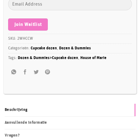
Enter
your
email
address
Join Waitlist
to
join
SKU:
2WHCCW
the
Categorieën:
Cupcake dozen
,
Dozen & Dummies
waitlist
Tags:
Dozen & Dummies>Cupcake dozen
,
House of Marie
for
this
product
Beschrijving
Aanvullende informatie
Vragen?