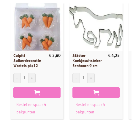
Culpitt
Städter
€
3,60
€
4,25
Suikerdecoratie
Koekjesuitsteker
Wortels pk/12
Eenhoorn 9 cm
Culpitt Suikerdecoratie Wortels pk/12 aantal
Städter Koekjesuitsteker Eenhoorn 9 cm 
P
Bestel en spaar 4
Bestel en spaar 5
bakpunten
bakpunten