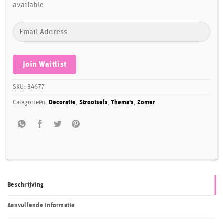
available
Enter
your
email
address
Join Waitlist
to
join
SKU:
34677
the
Categorieën:
Decoratie
,
Strooisels
,
Thema's
,
Zomer
waitlist
for
this
product
Beschrijving
Aanvullende informatie