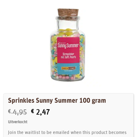
Sprinkles Sunny Summer 100 gram
Oorspronkelijke
Huidige
€
4,95
€
2,47
prijs
prijs
Uitverkocht
was:
is:
Join the waitlist to be emailed when this product becomes
€ 4,95.
€ 2,47.