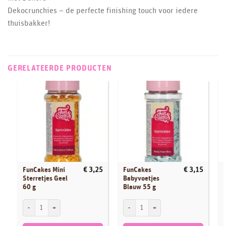
Dekocrunchies – de perfecte finishing touch voor iedere
thuisbakker!
GERELATEERDE PRODUCTEN
FunCakes Mini
FunCakes
€
3,25
€
3,15
Sterretjes Geel
Babyvoetjes
60 g
Blauw 55 g
FunCakes Mini Sterretjes Geel 60 g aantal
FunCakes Babyvoetjes Blauw 55 g aanta
F