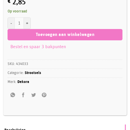
€
2,85
Op voorraad
Dekora Dekocrunchies Aardbei 100 gram aantal
Toevoegen aan winkelwagen
Bestel en spaar 3 bakpunten
SKU:
434033
Categorie:
Strooisels
Merk:
Dekora