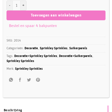
Sprinkley Sprinkles - Zilver, Zwart en Wit Parel Mix 80 gram aantal
Toevoegen aan winkelwagen
Bestel en spaar 4 bakpunten
SKU:
2014
Categorieën:
Decoratie
,
Sprinkley Sprinkles
,
Suikerparels
Tags:
Decoratie>Sprinkley Sprinkles
,
Decoratie>Suikerparels
,
Sprinkley Sprinkles
Merk:
Sprinkley Sprinkles
Beschrijving