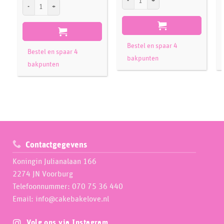
Culpitt Suikerdecoratie Baby Pipings Blue pk/12 aantal
Bestel en spaar 4
Bestel en spaar 4
bakpunten
bakpunten
Contactgegevens
Koningin Julianalaan 166
2274 JN Voorburg
Telefoonnummer: 070 75 36 440
Email: info@cakebakelove.nl
Volg ons via Instagram