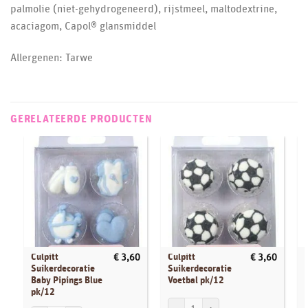
palmolie (niet-gehydrogeneerd), rijstmeel, maltodextrine,
acaciagom, Capol® glansmiddel
Allergenen: Tarwe
GERELATEERDE PRODUCTEN
Culpitt
Culpitt
€
3,60
€
3,60
Suikerdecoratie
Suikerdecoratie
Baby Pipings Blue
Voetbal pk/12
pk/12
Culpitt Suikerdecoratie Voetbal pk/12 aa
P