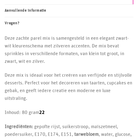
Aanvullende informatie
Vragen?
Deze zachte parel mix is samengesteld in een elegant zwart-
wit kleurenschema met zilveren accenten. De mix bevat
sprinkles in verschillende formaten, van klein tot groot, in
zwart, wit en zilver.
Deze mix is ideaal voor het creëren van verfijnde en stijlvolle
desserts. Perfect voor het decoreren van taarten, cupcakes en
gebak, en geeft iedere creatie een moderne en luxe
uitstraling.
22
Inhoud: 80 gram
22
updates
Ingrediënten
:
gepofte rijst, suikerstroop, maïszetmeel,
beschikbaar
poedersuiker, E170, E174, E151,
tarwebloem
, water, glucose,