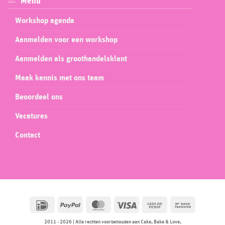
Menu
Workshop agenda
Aanmelden voor een workshop
Aanmelden als groothandelsklant
Maak kennis met ons team
Beoordeel ons
Vacatures
Contact
IDeal
PayPal
MasterCard
Visa
Cash
Bank
on
Transfer
2011 - 2026 | Alle rechten voorbehouden aan Cake, Bake & Love,