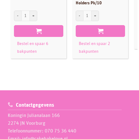
Holders Pk/10
Paw Patrol kaars Chase 3D aantal
PME Candles Pink Glitter with Holders P
Bestel en spaar 6
Bestel en spaar 2
bakpunten
bakpunten
Contactgegevens
Koningin Julianalaan 166
2274 JN Voorburg
Telefoonnummer: 070 75 36 440
Email: info@cakebakelove.nl