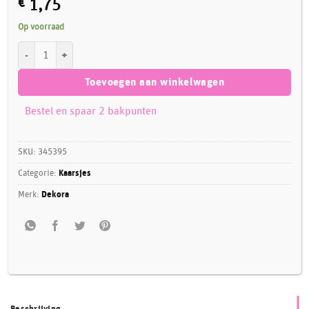
€
1,75
Op voorraad
Dekora Silver Comic Birthday Candle - 7 aantal
Toevoegen aan winkelwagen
Bestel en spaar 2 bakpunten
SKU:
345395
Categorie:
Kaarsjes
Merk:
Dekora