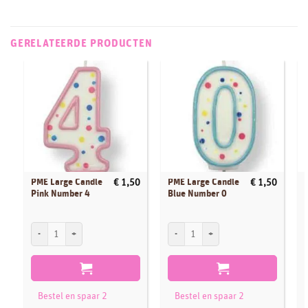
GERELATEERDE PRODUCTEN
PME Large Candle
PME Large Candle
€
1,50
€
1,50
Pink Number 4
Blue Number 0
PME Large Candle Pink Number 4 aantal
PME Large Candle Blue Number 0 aantal
P
Bestel en spaar 2
Bestel en spaar 2