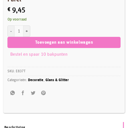
€
9,45
Op voorraad
Sugarflair Pump Spray Powder Puff Dust -Parel- aantal
Toevoegen aan winkelwagen
Bestel en spaar 10 bakpunten
SKU:
E837T
Categorieën:
Decoratie
,
Glans & Glitter
Beschrijving