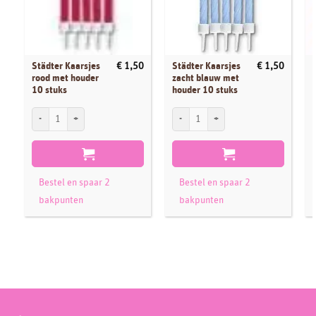
Städter Kaarsjes
Städter Kaarsjes
€
1,50
€
1,50
rood met houder
zacht blauw met
10 stuks
houder 10 stuks
Städter Kaarsjes rood met houder 10 stuks aantal
Städter Kaarsjes zacht blauw met houder 
S
Bestel en spaar 2
Bestel en spaar 2
bakpunten
bakpunten