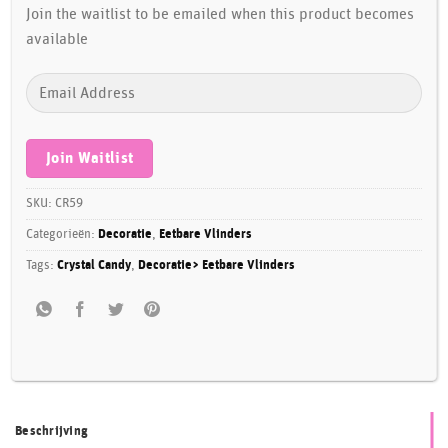
Join the waitlist to be emailed when this product becomes
available
Enter
your
email
address
Join Waitlist
to
join
SKU:
CR59
the
Categorieën:
Decoratie
,
Eetbare Vlinders
waitlist
Tags:
Crystal Candy
,
Decoratie> Eetbare Vlinders
for
this
product
Beschrijving