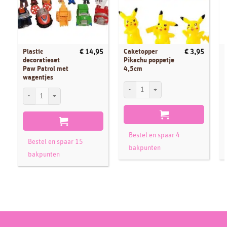
Plastic
Caketopper
€
14,95
€
3,95
decoratieset
Pikachu poppetje
Paw Patrol met
4,5cm
wagentjes
Caketopper Pikachu poppetje 4,5cm aant
S
Plastic decoratieset Paw Patrol met wagentjes aantal
Bestel en spaar 4
Bestel en spaar 15
bakpunten
bakpunten