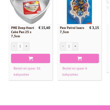
PME Deep Heart
Paw Patrol kaars
€
15,40
€
3,15
Cake Pan 25 x
7,5cm
7,5cm
PME Deep Heart Cake Pan 25 x 7,5cm aantal
Paw Patrol kaars 7,5cm aantal
Bestel en spaar 16
Bestel en spaar 4
bakpunten
bakpunten