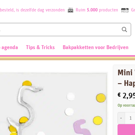
besteld, is dezelfde dag verzonden
Ruim
5.000
producten
Gr
 agenda
Tips & Tricks
Bakpakketten voor Bedrijven
Mini
– Ha
€
2,9
Op voorra
Mini Wond