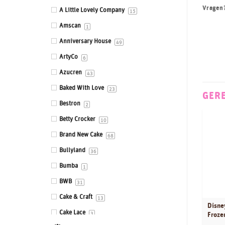
Vragen
Eetbare prints
A Little Lovely Company
15
Fondant, Icing & Marsepein
Amscan
1
Gepersonaliseerde Taarttoppers
Anniversary House
49
Gereedschappen & Materialen
ArtyCo
6
Icing
Azucren
43
Impressie en Embossing matten &
Baked With Love
23
GER
stempels
Bestron
2
Ingrediënten
Betty Crocker
10
Isomalt
Brand New Cake
68
Kleurstoffen
Bullyland
36
Siliconen mallen
Bumba
1
Smaakstoffen
BWB
31
Standaards
Cake & Craft
13
Disne
Stencils
Cake Lace
Froze
3
Sugar Press