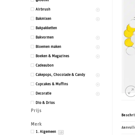
@Outlet
Airbrush
Bakmixen
Bakpakketten
Bakvormen
Bloemen maken
Boeken & Magazines
Cadeaubon
Cakepops, Chocolade & Candy
Cupcakes & Muffins
Decoratie
Dip & Drips
Prijs
Dozen & Dummies
Beschri
Drums & Boards
Merk
Aanvull
Eetbaar kant
1. Algemeen
10