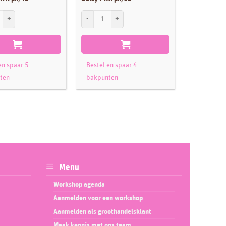
wagentjes
uikerdecoratie Mini Bloesem Wit pk/48 aantal
Culpitt Suikerdecoratie Daisy Pink pk/12 aantal
Plastic decor
en spaar 5
Bestel en spaar 4
Bestel en 
ten
bakpunten
bakpunte
Menu
Workshop agenda
Aanmelden voor een workshop
Aanmelden als groothandelsklant
Maak kennis met ons team