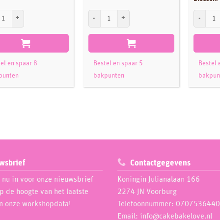
 Figuur Frozen Elsa aantal
PME Doll Pick Redhead aantal
Culpitt S
el en spaar 8
Bestel en spaar 5
Bestel 
punten
bakpunten
bakpun
wsbrief
Contactgegevens
e nu in voor onze nieuwsbrief
Koningin Julianalaan 166
op de hoogte van het laatste
2274 JN Voorburg
n onze workshopdata!
Telefoonnummer: 0707536440
Email: info@cakebakelove.nl