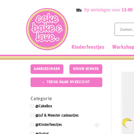
Skip
Op werkdagen voor
13:00
to
content
Kinderfeestjes
Workshop
AANBIEDINGEN
NIEUW BINNEN
TERUG NAAR OVERZICHT
Categorie
@CakeBox
@Juf & Meester cadeautjes
@Kinderfeestjes