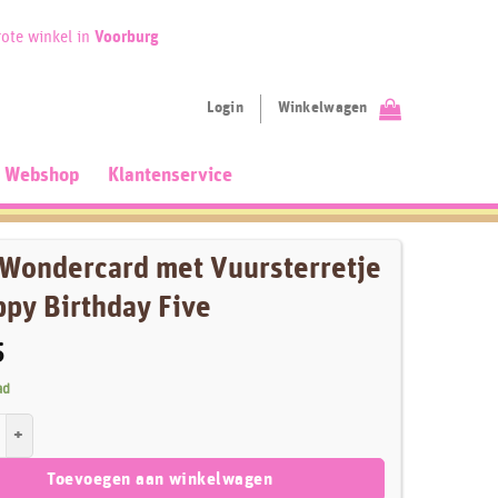
ote winkel in
Voorburg
Login
Winkelwagen
Webshop
Klantenservice
 Wondercard met Vuursterretje
ppy Birthday Five
5
ad
ercard met Vuursterretje - Happy Birthday Five aantal
Toevoegen aan winkelwagen