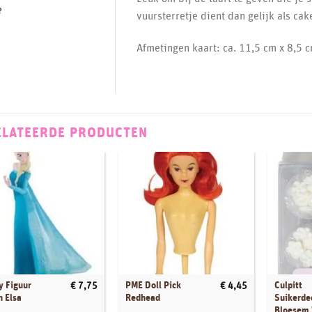
?
vuursterretje dient dan gelijk als cak
Afmetingen kaart: ca. 11,5 cm x 8,5 
ELATEERDE PRODUCTEN
y Figuur
PME Doll Pick
Culpitt
€
7,75
€
4,45
n Elsa
Redhead
Suikerde
Bloesem 