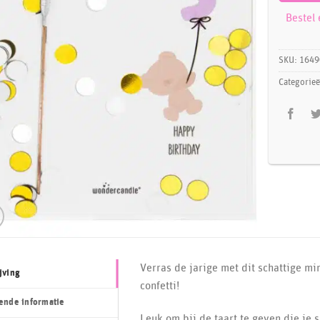
Bestel
SKU:
1649
Categorie
Verras de jarige met dit schattige min
jving
confetti!
ende informatie
Leuk om bij de taart te geven die je