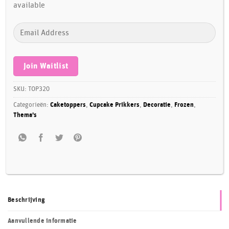
available
Enter
your
email
address
Join Waitlist
to
join
SKU:
TOP320
the
Categorieën:
Caketoppers
,
Cupcake Prikkers
,
Decoratie
,
Frozen
,
waitlist
Thema's
for
this
product
Beschrijving
Aanvullende informatie