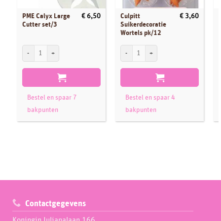
PME Calyx Large
Culpitt
€
6,50
€
3,60
Cutter set/3
Suikerdecoratie
Wortels pk/12
PME Calyx Large Cutter set/3 aantal
Culpitt Suikerdecoratie Wortels pk/12 aa
S
Bestel en spaar 7
Bestel en spaar 4
bakpunten
bakpunten
Contactgegevens
Koningin Julianalaan 166