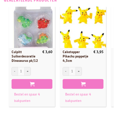
GERELATEERDE PRODUCTEN
Culpitt
Caketopper
€
3,60
€
3,95
Suikerdecoratie
Pikachu poppetje
Dinosaurus pk/12
4,5cm
Culpitt Suikerdecoratie Dinosaurus pk/12 aantal
Caketopper Pikachu poppetje 4,5cm aant
P
Bestel en spaar 4
Bestel en spaar 4
bakpunten
bakpunten