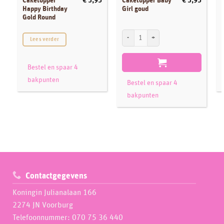
Caketopper
Caketopper Baby
€
3,95
€
3,95
Happy Birthday
Girl goud
Gold Round
Caketopper Baby Girl goud aantal
Lees verder
Bestel en spaar 4
bakpunten
Bestel en spaar 4
bakpunten
Contactgegevens
Koningin Julianalaan 166
2274 JN Voorburg
Telefoonnummer: 070 75 36 440