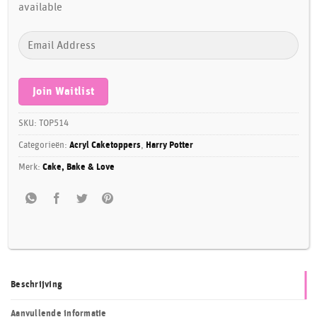
available
Enter
your
email
address
Join Waitlist
to
join
SKU:
TOP514
the
Categorieën:
Acryl Caketoppers
,
Harry Potter
waitlist
Merk:
Cake, Bake & Love
for
this
product
Beschrijving
Aanvullende informatie