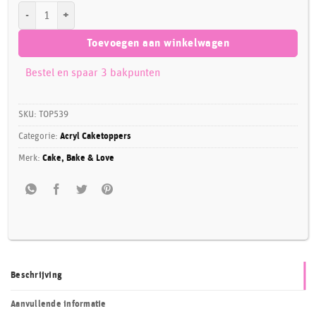
Happy Birthday Round Topper Goud Acryl Extra Dun aantal
Toevoegen aan winkelwagen
Bestel en spaar 3 bakpunten
SKU:
TOP539
Categorie:
Acryl Caketoppers
Merk:
Cake, Bake & Love
Beschrijving
Aanvullende informatie