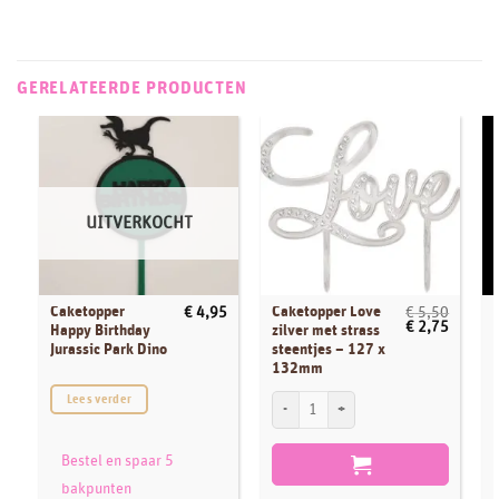
GERELATEERDE PRODUCTEN
UITVERKOCHT
Caketopper
Caketopper Love
€
4,95
€
5,50
Oorspronkelij
Huidige
€
2,75
Happy Birthday
zilver met strass
prijs
prijs
Jurassic Park Dino
steentjes – 127 x
was:
is:
132mm
€ 5,50.
€ 2,75.
C
Caketopper Love zilver met strass steen
Lees verder
Bestel en spaar 5
bakpunten