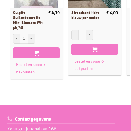
Culpitt
Strassband licht
€
4,30
€
6,00
Suikerdecoratie
blauw per meter
Mini Bloesem Wit
pk/48
Strassband licht blauw per meter aantal
C
Culpitt Suikerdecoratie Mini Bloesem Wit pk/48 aantal
Bestel en spaar 6
Bestel en spaar 5
bakpunten
bakpunten
Contactgegevens
Koningin Julianalaan 166