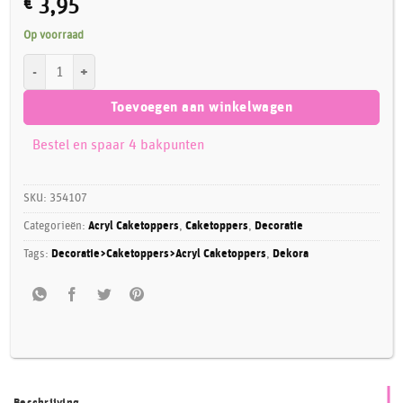
€
3,95
Op voorraad
Dekora Caketopper Happy 25th aantal
Toevoegen aan winkelwagen
Bestel en spaar 4 bakpunten
SKU:
354107
Categorieën:
Acryl Caketoppers
,
Caketoppers
,
Decoratie
Tags:
Decoratie>Caketoppers>Acryl Caketoppers
,
Dekora