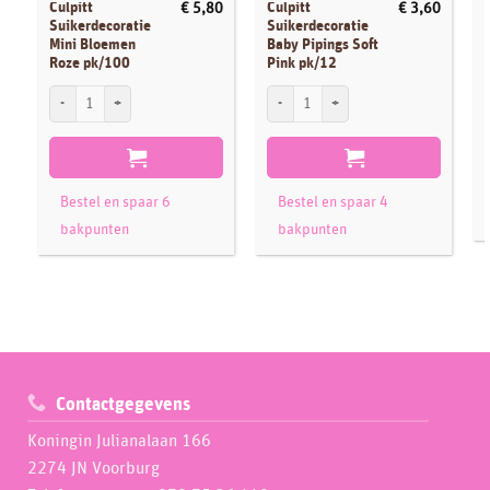
Culpitt
Culpitt
€
5,80
€
3,60
Suikerdecoratie
Suikerdecoratie
Mini Bloemen
Baby Pipings Soft
Roze pk/100
Pink pk/12
S
Culpitt Suikerdecoratie Mini Bloemen Roze pk/100 aantal
Culpitt Suikerdecoratie Baby Pipings Sof
Bestel en spaar 6
Bestel en spaar 4
bakpunten
bakpunten
Contactgegevens
Koningin Julianalaan 166
2274 JN Voorburg