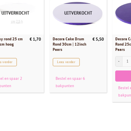
UITVERKOCHT
UITVERKOCHT
y rond 25 cm
Decora Cake Drum
Decora 
€
1,70
€
5,50
 cm hoog
Rond 30cm | 12inch
Rond 25c
Paars
Paars
Decora Ca
s verder
Lees verder
el en spaar 2
Bestel en spaar 6
punten
bakpunten
Bestel 
bakpun