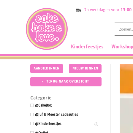
Skip
Op werkdagen voor
13:00
to
content
Kinderfeestjes
Workshop
AANBIEDINGEN
NIEUW BINNEN
TERUG NAAR OVERZICHT
Categorie
@CakeBox
@Juf & Meester cadeautjes
@Kinderfeestjes