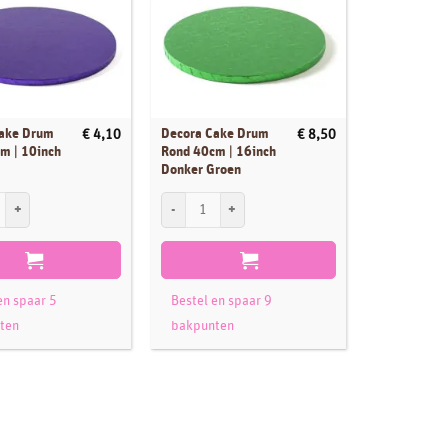
UIT
Cake Drum
Decora Cake Drum
Cakeboard r
€
4,10
€
8,50
m | 10inch
Rond 40cm | 16inch
16cm | 6inc
Donker Groen
ke Drum Rond 25cm | 10inch Paars aantal
Decora Cake Drum Rond 40cm | 16inch Donker Groen
Lees verde
Bestel en 
bakpunte
en spaar 5
Bestel en spaar 9
ten
bakpunten