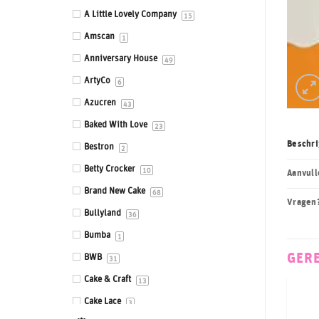
Eetbare prints
A Little Lovely Company
15
Fondant, Icing & Marsepein
Amscan
1
Gepersonaliseerde Taarttoppers
Anniversary House
49
Gereedschappen & Materialen
ArtyCo
6
Icing
Azucren
43
Impressie en Embossing matten &
Baked With Love
23
stempels
Beschri
Bestron
2
Ingrediënten
Betty Crocker
10
Aanvull
Isomalt
Brand New Cake
68
Vragen
Kleurstoffen
Bullyland
36
Siliconen mallen
Bumba
1
Smaakstoffen
GER
BWB
31
Standaards
Cake & Craft
13
Stencils
Cake Lace
3
Sugar Press