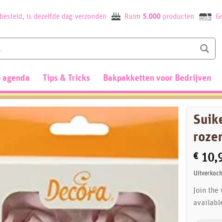
besteld, is dezelfde dag verzonden
Ruim
5.000
producten
Gr
 agenda
Tips & Tricks
Bakpakketten voor Bedrijven
Suike
roze
€
10,
Uitverkoch
Join the
availabl