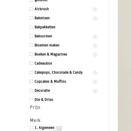
@Outlet
Airbrush
Bakmixen
Bakpakketten
Bakvormen
Bloemen maken
Boeken & Magazines
Cadeaubon
Cakepops, Chocolade & Candy
Cupcakes & Muffins
Decoratie
Dip & Drips
Prijs
Dozen & Dummies
Drums & Boards
Merk
Eetbaar kant
1. Algemeen
10