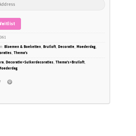
Waitlist
361
ën:
Bloemen & Boeketten
,
Bruiloft
,
Decoratie
,
Moederdag
,
oraties
,
Thema's
ra
,
Decoratie>Suikerdecoraties
,
Thema's>Bruiloft
,
Moederdag