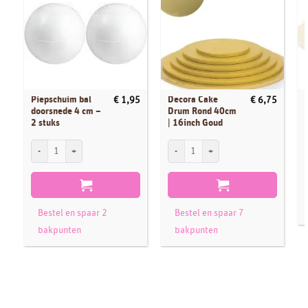
Piepschuim bal
Decora Cake
€
1,95
€
6,75
doorsnede 4 cm –
Drum Rond 40cm
2 stuks
| 16inch Goud
Piepschuim bal doorsnede 4 cm - 2 stuks aantal
Decora Cake Drum Rond 40cm | 16inch G
Bestel en spaar 2
Bestel en spaar 7
bakpunten
bakpunten