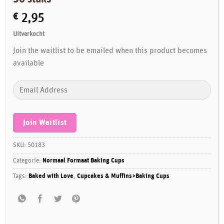
€
2,95
Uitverkocht
Join the waitlist to be emailed when this product becomes
available
Enter
your
email
address
Join Waitlist
to
join
SKU:
50183
the
Categorie:
Normaal Formaat Baking Cups
waitlist
Tags:
Baked with Love
,
Cupcakes & Muffins>Baking Cups
for
this
product