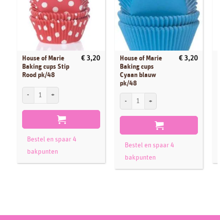
House of Marie
House of Marie
€
3,20
€
3,20
Baking cups Stip
Baking cups
Rood pk/48
Cyaan blauw
pk/48
House of Marie Baking cups Stip Rood pk/48 aantal
K
House of Marie Baking cups Cyaan blauw
Bestel en spaar 4
Bestel en spaar 4
bakpunten
bakpunten