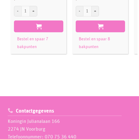
Decora Cake Drum Rond 40cm | 16inch Rood aantal
Decora Cake Drum Rond 35cm | 14inch Pa
D
Bestel en spaar 7
Bestel en spaar 8
bakpunten
bakpunten
Contactgegevens
Koningin Julianalaan 166
2274 JN Voorburg
Telefoonnummer: 070 75 36 440