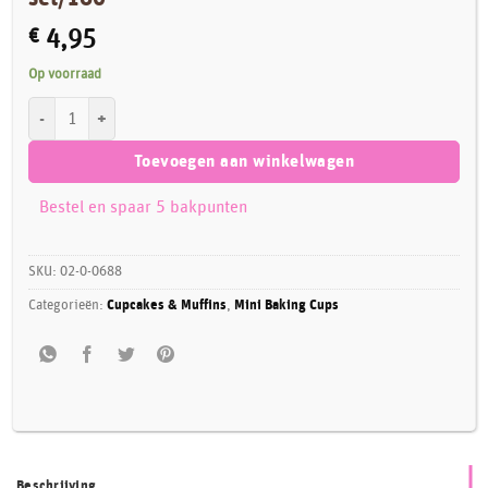
€
4,95
Op voorraad
Wilton Mini Metallic Baking Cups Roze set/160 aantal
Toevoegen aan winkelwagen
Bestel en spaar 5 bakpunten
SKU:
02-0-0688
Categorieën:
Cupcakes & Muffins
,
Mini Baking Cups
Beschrijving