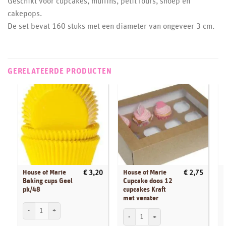
Geschikt voor cupcakes, muffins, petit fours, snoep en
cakepops.
De set bevat 160 stuks met een diameter van ongeveer 3 cm.
GERELATEERDE PRODUCTEN
House of Marie
House of Marie
€
3,20
€
2,75
Baking cups Geel
Cupcake doos 12
pk/48
cupcakes Kraft
met venster
House of Marie Baking cups Geel pk/48 aantal
H
House of Marie Cupcake doos 12 cupcakes