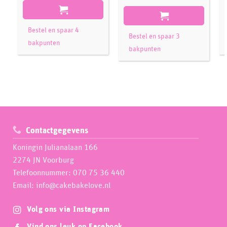
Bestel en spaar 4
Bestel en spaar 3
bakpunten
bakpunten
Contactgegevens
Koningin Julianalaan 166
2274 JN Voorburg
Telefoonnummer: 070 75 36 440
Email: info@cakebakelove.nl
Volg ons via Instagram
Vind ons leuk op Facebook