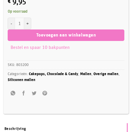
€
9,95
Op voorraad
Super Streusel Siliconen Mal Nummers aantal
Toevoegen aan winkelwagen
Bestel en spaar 10 bakpunten
SKU:
803200
Categorieën:
Cakepops, Chocolade & Candy
,
Mallen
,
Overige mallen
,
Siliconen mallen
Beschrijving