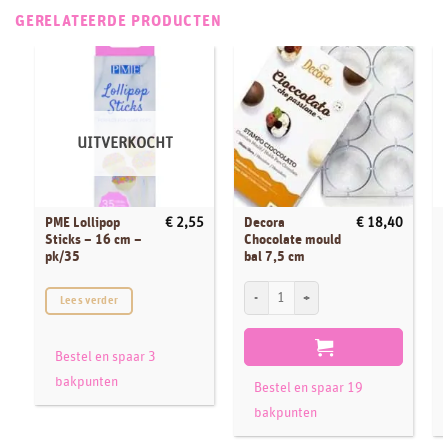
GERELATEERDE PRODUCTEN
UITVERKOCHT
PME Lollipop
Decora
€
2,55
€
18,40
Sticks – 16 cm –
Chocolate mould
pk/35
bal 7,5 cm
Decora Chocolate mould bal 7,5 cm aanta
C
Lees verder
Bestel en spaar 3
bakpunten
Bestel en spaar 19
bakpunten