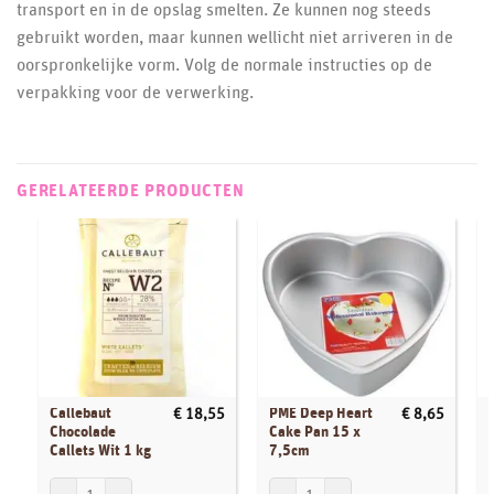
transport en in de opslag smelten. Ze kunnen nog steeds
gebruikt worden, maar kunnen wellicht niet arriveren in de
oorspronkelijke vorm. Volg de normale instructies op de
verpakking voor de verwerking.
GERELATEERDE PRODUCTEN
Callebaut
PME Deep Heart
€
18,55
€
8,65
Chocolade
Cake Pan 15 x
Callets Wit 1 kg
7,5cm
Callebaut Chocolade Callets Wit 1 kg aantal
PME Deep Heart Cake Pan 15 x 7,5cm aa