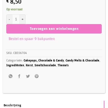
€
8,50
Op voorraad
Callebaut Chocolade Callets -Wit- 400g aantal
Toevoegen aan winkelwagen
Bestel en spaar 9 bakpunten
SKU:
CB556704
Categorieën:
Cakepops, Chocolade & Candy
,
Candy Melts & Chocolade
,
Ingrediënten
,
Kerst
,
Smeltchocolade
,
Thema's
Beschrijving