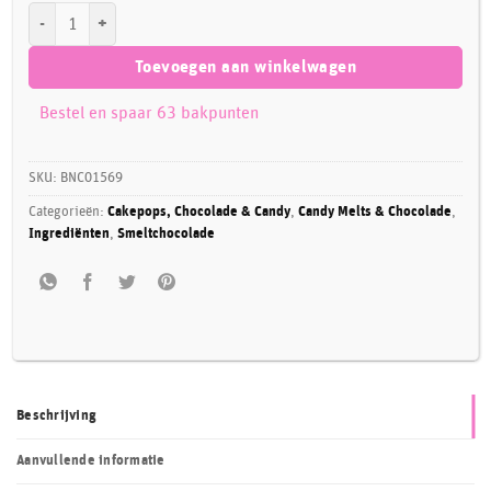
Brand New Cake Chocolade Druppels Wit (29%) aantal
Toevoegen aan winkelwagen
Bestel en spaar 63 bakpunten
SKU:
BNC01569
Categorieën:
Cakepops, Chocolade & Candy
,
Candy Melts & Chocolade
,
Ingrediënten
,
Smeltchocolade
Beschrijving
Aanvullende informatie