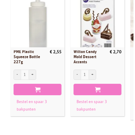
PME Plastic
Wilton Candy
€
2,55
€
2,70
Squeeze Bottle
Mold Dessert
227g
Accents
PME Plastic Squeeze Bottle 227g aantal
Wilton Candy Mold Dessert Accents aanta
S
Bestel en spaar 3
Bestel en spaar 3
bakpunten
bakpunten