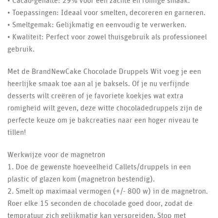
• Cacao-gehalte: 29% voor een zachte en romige smaak.
• Toepassingen: Ideaal voor smelten, decoreren en garneren.
• Smeltgemak: Gelijkmatig en eenvoudig te verwerken.
• Kwaliteit: Perfect voor zowel thuisgebruik als professioneel
gebruik.
Met de BrandNewCake Chocolade Druppels Wit voeg je een
heerlijke smaak toe aan al je baksels. Of je nu verfijnde
desserts wilt creëren of je favoriete koekjes wat extra
romigheid wilt geven, deze witte chocoladedruppels zijn de
perfecte keuze om je bakcreaties naar een hoger niveau te
tillen!
Werkwijze voor de magnetron
1. Doe de gewenste hoeveelheid Callets/druppels in een
plastic of glazen kom (magnetron bestendig).
2. Smelt op maximaal vermogen (+/- 800 w) in de magnetron.
Roer elke 15 seconden de chocolade goed door, zodat de
tempratuur zich gelijkmatig kan verspreiden. Stop met