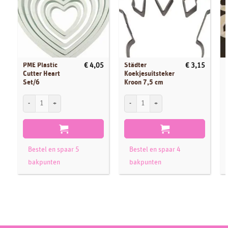
PME Plastic
Städter
€
4,05
€
3,15
Cutter Heart
Koekjesuitsteker
Set/6
Kroon 7,5 cm
PME Plastic Cutter Heart Set/6 aantal
Städter Koekjesuitsteker Kroon 7,5 cm a
F
Bestel en spaar 5
Bestel en spaar 4
bakpunten
bakpunten