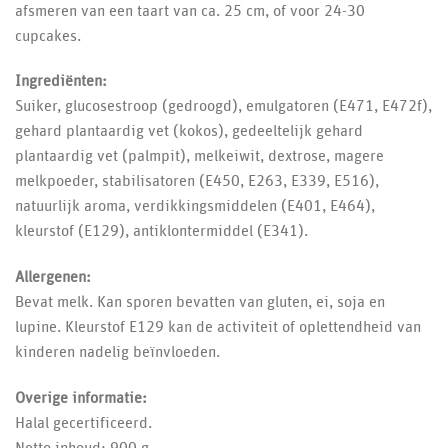
afsmeren van een taart van ca. 25 cm, of voor 24-30
cupcakes.
Ingrediënten:
Suiker, glucosestroop (gedroogd), emulgatoren (E471, E472f),
gehard plantaardig vet (kokos), gedeeltelijk gehard
plantaardig vet (palmpit), melkeiwit, dextrose, magere
melkpoeder, stabilisatoren (E450, E263, E339, E516),
natuurlijk aroma, verdikkingsmiddelen (E401, E464),
kleurstof (E129), antiklontermiddel (E341).
Allergenen:
Bevat melk. Kan sporen bevatten van gluten, ei, soja en
lupine. Kleurstof E129 kan de activiteit of oplettendheid van
kinderen nadelig beïnvloeden.
Overige informatie:
Halal gecertificeerd.
Netto inhoud: 900 g