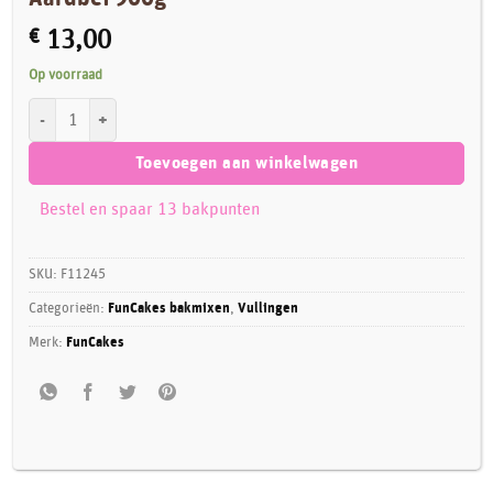
€
13,00
Op voorraad
FunCakes Mix voor Enchanted Cream® Aardbei 900g aantal
Toevoegen aan winkelwagen
Bestel en spaar 13 bakpunten
SKU:
F11245
Categorieën:
FunCakes bakmixen
,
Vullingen
Merk:
FunCakes