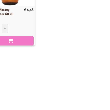
 Massey
€
6,65
ter 60 ml
assey Rozenwater 60 ml aantal