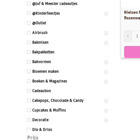
@Juf & Meester cadeautjes
Nielsen
@Kinderfeestjes
Rozenwa
@Outlet
Airbrush
Nielsen M
Bakmixen
Bakpakketten
Bakvormen
Bloemen maken
Boeken & Magazines
Cadeaubon
Cakepops, Chocolade & Candy
Cupcakes & Muffins
Decoratie
Dip & Drips
Prijs
Dozen & Dummies