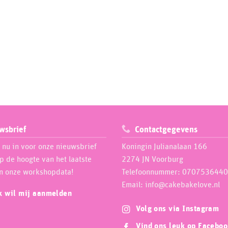
wsbrief
Contactgegevens
e nu in voor onze nieuwsbrief
Koningin Julianalaan 166
op de hoogte van het laatste
2274 JN Voorburg
n onze workshopdata!
Telefoonnummer: 0707536440
Email: info@cakebakelove.nl
ik wil mij aanmelden
Volg ons via Instagram
Vind ons leuk op Facebo