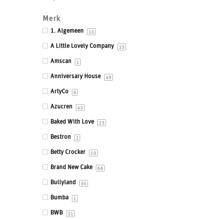
Drums & Boards
Merk
Eetbaar kant
1. Algemeen
10
Eetbare prints
A Little Lovely Company
15
Fondant, Icing & Marsepein
Amscan
1
Gepersonaliseerde Taarttoppers
Anniversary House
49
Gereedschappen & Materialen
ArtyCo
6
Icing
Azucren
43
Impressie en Embossing matten & stempels
Baked With Love
23
Ingrediënten
Bestron
2
Isomalt
Betty Crocker
10
Kleurstoffen
Brand New Cake
68
Siliconen mallen
Bullyland
36
Smaakstoffen
Bumba
1
Standaards
BWB
31