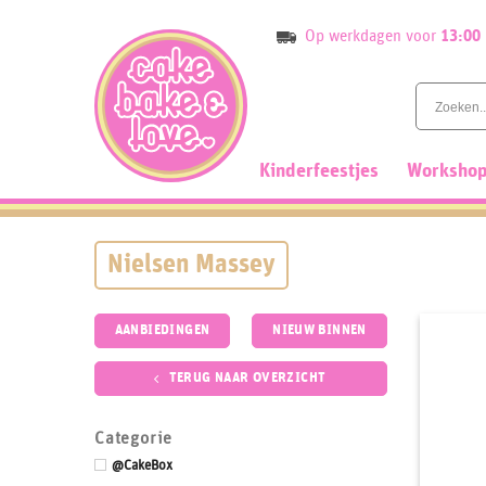
Skip
Op werkdagen voor
13:00
to
content
Kinderfeestjes
Workshop
Nielsen Massey
AANBIEDINGEN
NIEUW BINNEN
TERUG NAAR OVERZICHT
Categorie
@CakeBox