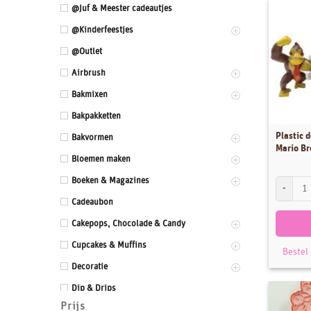
@Juf & Meester cadeautjes
@Kinderfeestjes
@Outlet
Airbrush
Bakmixen
Bakpakketten
Plastic 
Bakvormen
Mario Br
Bloemen maken
Boeken & Magazines
Plastic d
Cadeaubon
Cakepops, Chocolade & Candy
Cupcakes & Muffins
Bestel
Decoratie
Dip & Drips
Prijs
Dozen & Dummies