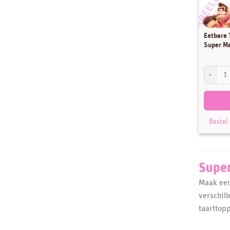
Eetbare 
Super Ma
Eetbare T
Bestel
Super
Maak een
verschil
taarttopp