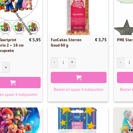
Taartprint
FunCakes Sterren
€
5,95
€
3,75
PME Star
rio 2 – 18 cm
Goud 60 g
 cupcake
FunCakes Sterren Goud 60 g aantal
PME Star C
aartprint Super Mario 2 - 18 cm rond + 8 cupcake rondjes aantal
Bestel en spaar 4 bakpunten
Bestel 
 en spaar 6 bakpunten