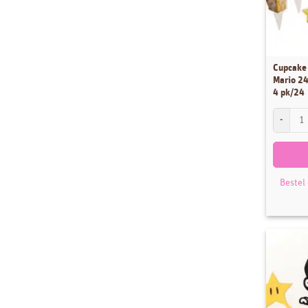
Cupcake 
Mario 24
4 pk/24
Cupcake P
Bestel