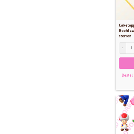
Caketop
Hoofd zw
sterren
Caketoppe
Bestel