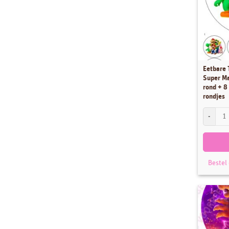
Stencils
Sugar Press
Thema's
Uitdeelzakjes
Eetbare 
Uitstekers
Super Ma
Workshops
rond + 8
rondjes
Eetbare T
Bestel