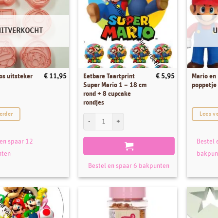
UITVERKOCHT
U
os uitsteker
Eetbare Taartprint
Mario en 
€
11,95
€
5,95
Super Mario 1 – 18 cm
poppetje
rond + 8 cupcake
rondjes
erder
Lees v
Eetbare Taartprint Super Mario 1 - 18 cm rond + 8 
 en spaar 12
Bestel 
nten
bakpun
Bestel en spaar 6 bakpunten