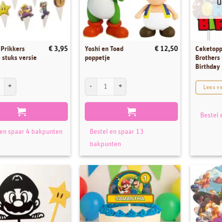
U
Prikkers
Yoshi en Toad
Caketopp
€
3,95
€
12,50
 stuks versie
poppetje
Brothers
Birthday
rikkers Mario 24 stuks versie 4 pk/24 aantal
Yoshi en Toad poppetje aantal
Lees v
Bestel 
 en spaar 4 bakpunten
Bestel en spaar 13
bakpunten