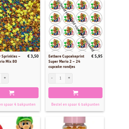
 Sprinkles –
Eetbare Cupcakeprint
€
3,50
€
5,95
rio Mix 80
Super Mario 2 – 24
cupcake rondjes
ondjes aantal
 Sprinkles - Super Mario Mix 80 gram aantal
Eetbare Cupcakeprint Super Mario 2 - 24 cupcake ro
en spaar 4 bakpunten
Bestel en spaar 6 bakpunten