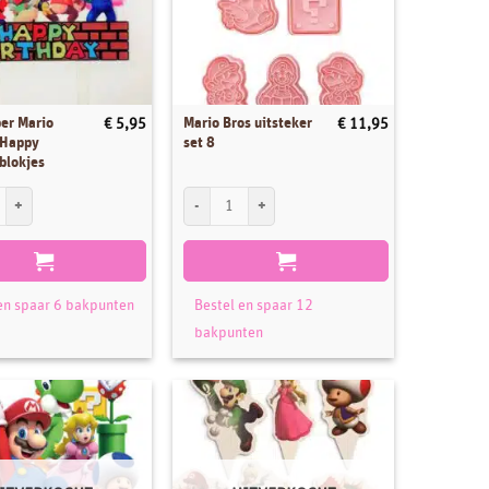
er Mario
Mario Bros uitsteker
€
5,95
€
11,95
 Happy
set 8
blokjes
r Mario Brothers Happy Birthday blokjes aantal
Mario Bros uitsteker set 8 aantal
en spaar 6 bakpunten
Bestel en spaar 12
bakpunten