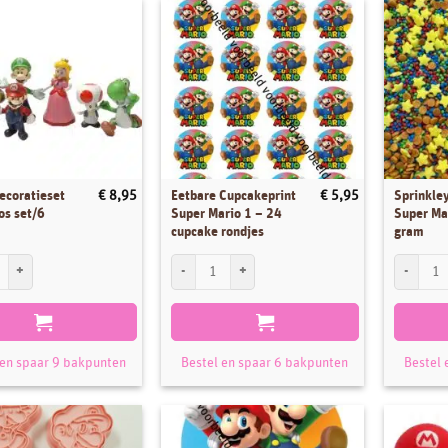
decoratieset
Eetbare Cupcakeprint
Sprinkley
€
8,95
€
5,95
os set/6
Super Mario 1 – 24
Super Ma
cupcake rondjes
gram
ecoratieset Mario Bros set/6 aantal
Eetbare Cupcakeprint Super Mario 1 - 24 cupcake r
Sprinkley
 en spaar 9 bakpunten
Bestel en spaar 6 bakpunten
Bestel 