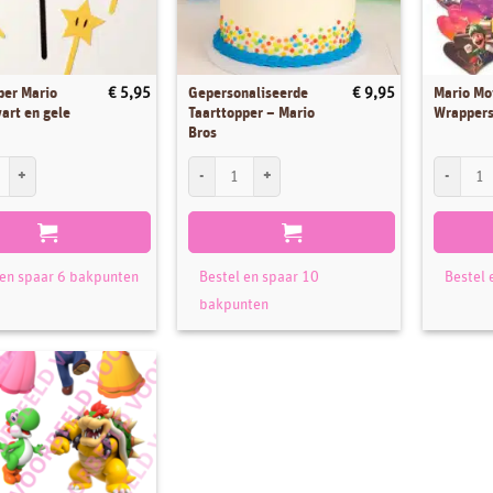
per Mario
Gepersonaliseerde
Mario Mo
€
5,95
€
9,95
art en gele
Taarttopper – Mario
Wrappers
Bros
r Mario Hoofd zwart en gele sterren aantal
Gepersonaliseerde Taarttopper - Mario Bros aantal
Mario Mov
 en spaar 6 bakpunten
Bestel en spaar 10
Bestel 
bakpunten