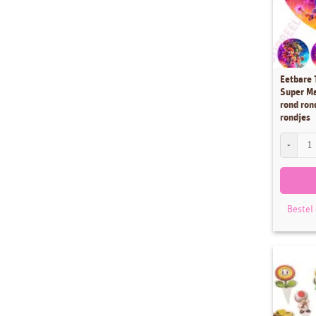
Eetbare 
Super Ma
rond ron
rondjes
Eetbare T
Bestel