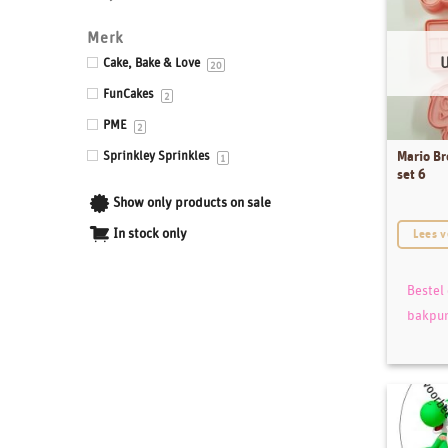
Drums & Boards
Merk
Eetbaar kant
Cake, Bake & Love
20
Eetbare prints
FunCakes
2
Fondant, Icing & Marsepein
PME
2
Gepersonaliseerde Taarttoppers
Mario Br
Sprinkley Sprinkles
1
set 6
Gereedschappen & Materialen
Show only products on sale
Icing
In stock only
Lees v
Impressie en Embossing matten & stempels
Ingrediënten
Bestel
Isomalt
bakpu
Kleurstoffen
Siliconen mallen
Smaakstoffen
Standaards