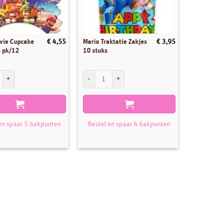
vie Cupcake
Mario Traktatie Zakjes
€
4,55
€
3,95
 pk/12
10 stuks
ie Cupcake Wrappers pk/12 aantal
Mario Traktatie Zakjes 10 stuks aantal
en spaar 5 bakpunten
Bestel en spaar 4 bakpunten