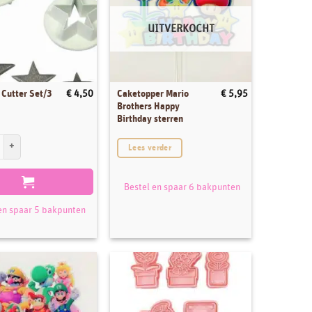
UITVERKOCHT
Caketopper Mario
 Cutter Set/3
€
4,50
€
5,95
Brothers Happy
Birthday sterren
utter Set/3 aantal
Lees verder
Bestel en spaar 6 bakpunten
en spaar 5 bakpunten