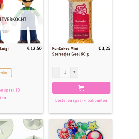
ITVERKOCHT
Luigi
FunCakes Mini
€
12,50
€
3,25
Sterretjes Geel 60 g
FunCakes Mini Sterretjes Geel 60 g aantal
erder
cupcake rondjes aantal
en spaar 13
ten
Bestel en spaar 4 bakpunten