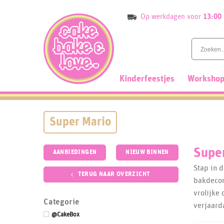
Skip
Op werkdagen voor
13:00
to
content
Kinderfeestjes
Workshop
Super Mario
Supe
AANBIEDINGEN
NIEUW BINNEN
Stap in 
TERUG NAAR OVERZICHT
bakdecor
vrolijke
Categorie
verjaard
@CakeBox