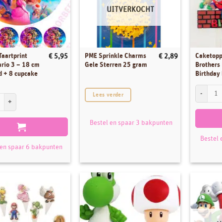
UITVERKOCHT
Taartprint
PME Sprinkle Charms
Caketopp
€
5,95
€
2,89
rio 3 – 18 cm
Gele Sterren 25 gram
Brothers
d + 8 cupcake
Birthday 
Caketoppe
Lees verder
aartprint Super Mario 3 - 18 cm rond rond + 8 cupcake rondjes aantal
Bestel en spaar 3 bakpunten
Bestel 
 en spaar 6 bakpunten