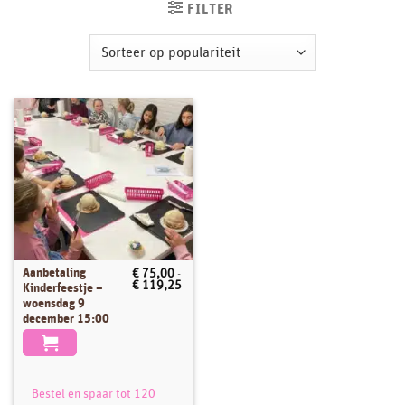
FILTER
Aanbetaling
€
75,00
-
Dit
Prijsklasse:
€
119,25
Kinderfeestje –
product
€ 75,00
woensdag 9
tot
heeft
december 15:00
€ 119,25
meerdere
variaties.
Deze
optie
Bestel en spaar tot 120