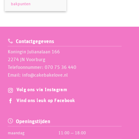
kan
bakpunten
gekozen
worden
op
de
productpagina
Contactgegevens
Koningin Julianalaan 166
2274 JN Voorburg
Telefoonnummer: 070 75 36 440
Email: info@cakebakelove.nl
Volg ons via Instagram
Vind ons leuk op Facebook
Openingstijden
maandag
11:00 — 18:00