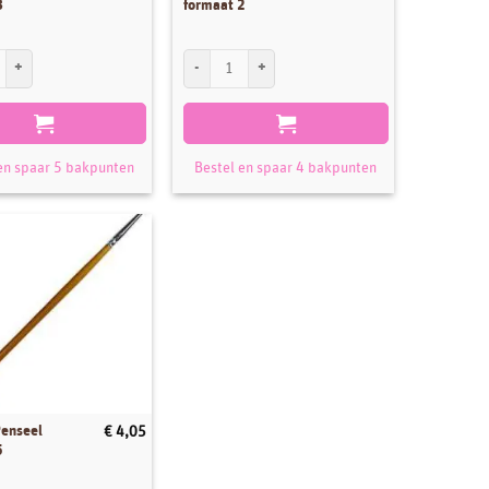
8
formaat 2
nseel formaat 8 aantal
Städter Penseel formaat 2 aantal
en spaar 5 bakpunten
Bestel en spaar 4 bakpunten
Penseel
€
4,05
5