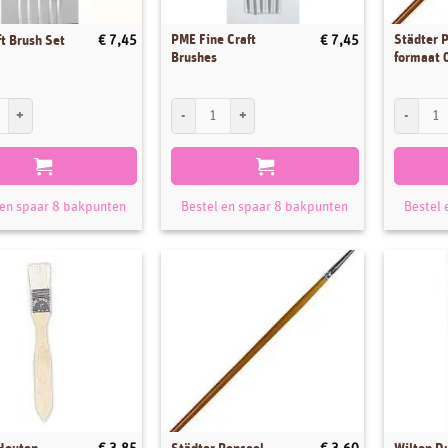
PME Fine Craft
Städter 
t Brush Set
€
7,45
€
7,45
Brushes
formaat 
 Brush Set aantal
PME Fine Craft Brushes aantal
Städter Pe
 en spaar 8 bakpunten
Bestel en spaar 8 bakpunten
Bestel 