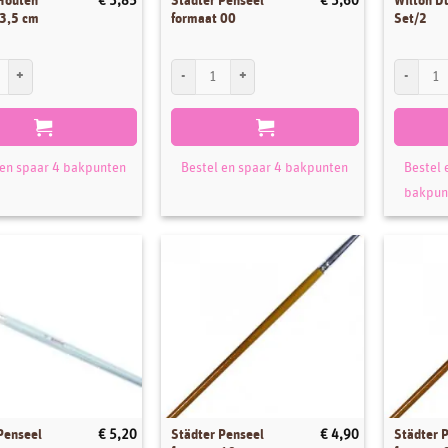
Houten
Städter Penseel
Wilton D
€
3,85
€
3,60
 3,5 cm
formaat 00
Set/2
outen Kwastje 3,5 cm aantal
Städter Penseel formaat 00 aantal
Wilton Du
 en spaar 4 bakpunten
Bestel en spaar 4 bakpunten
Bestel 
bakpun
Penseel
Städter Penseel
Städter 
€
5,20
€
4,90