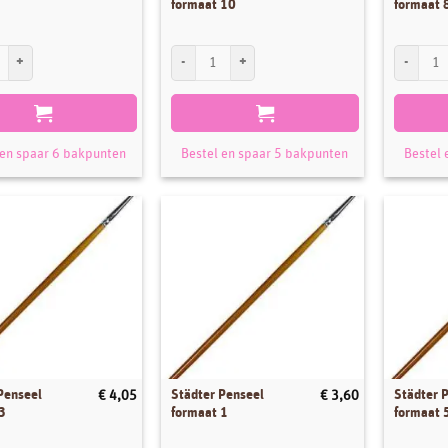
formaat 10
formaat 
enseel waaier aantal
Städter Penseel formaat 10 aantal
Städter Pe
 en spaar 6 bakpunten
Bestel en spaar 5 bakpunten
Bestel 
Penseel
Städter Penseel
Städter 
€
4,05
€
3,60
3
formaat 1
formaat 