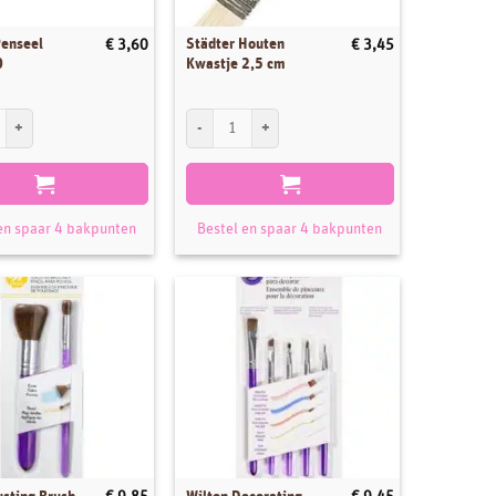
Penseel
Städter Houten
€
3,60
€
3,45
0
Kwastje 2,5 cm
nseel formaat 0 aantal
Städter Houten Kwastje 2,5 cm aantal
en spaar 4 bakpunten
Bestel en spaar 4 bakpunten