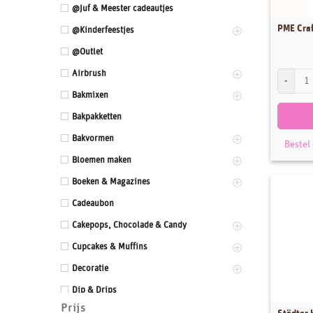
@Juf & Meester cadeautjes
PME Craf
@Kinderfeestjes
@Outlet
Airbrush
PME Craft
Bakmixen
Bakpakketten
Bakvormen
Bestel
Bloemen maken
Boeken & Magazines
Cadeaubon
Cakepops, Chocolade & Candy
Cupcakes & Muffins
Decoratie
Dip & Drips
Prijs
Dozen & Dummies