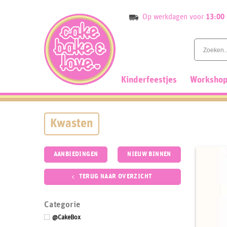
Skip
Op werkdagen voor
13:00
to
content
Kinderfeestjes
Workshop
Kwasten
AANBIEDINGEN
NIEUW BINNEN
TERUG NAAR OVERZICHT
Categorie
@CakeBox