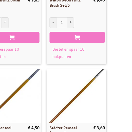
usting Brush
Wilton Decorating
€
9,85
€
9,45
Brush Set/5
sting Brush Set/2 aantal
Wilton Decorating Brush Set/5 aantal
en spaar 10
Bestel en spaar 10
ten
bakpunten
Penseel
Städter Penseel
€
4,50
€
3,60