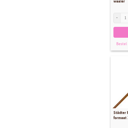
waaier
Stencils
Sugar Press
Städter P
Thema's
Uitdeelzakjes
Uitstekers
Bestel
Workshops
Städter 
formaat 