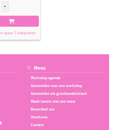
nseel formaat 5 aantal
en spaar 5 bakpunten
Menu
Workshop agenda
Aanmelden voor een workshop
Aanmelden als groothandelsklant
Maak kennis met ons team
Beoordeel ons
Vacatures
ok
Contact