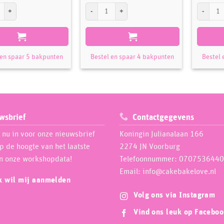
enseel formaat 3 aantal
Städter Penseel formaat 1 aantal
Städter Pe
 en spaar 5 bakpunten
Bestel en spaar 4 bakpunten
Bestel 
wsbrief
Contactgegevens
e nu in voor onze nieuwsbrief
Koningin Julianalaan 166
op de hoogte van het laatste
2274 JN Voorburg
n onze workshopdata!
Telefoonnummer: 0707536440
Email: info@cakebakelove.nl
ik wil mij aanmelden
Volg ons via Instagram
Vind ons leuk op Facebo